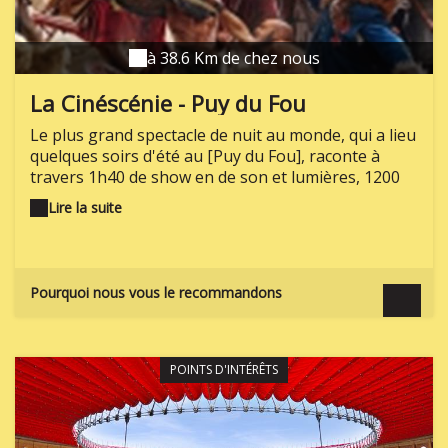
à 38.6 Km de chez nous
La Cinéscénie - Puy du Fou
Le plus grand spectacle de nuit au monde, qui a lieu
quelques soirs d'été au [Puy du Fou], raconte à
travers 1h40 de show en de son et lumières, 1200
comédiens et danseurs mis en scène sur 23
Lire la suite
hectares de scène, l'histoire d'une famille
vendéenne, les Maupillier, du Moyen Âge au XXème
siècle. Réservation obligatoire.
Pourquoi nous vous le recommandons
POINTS D'INTÉRÊTS