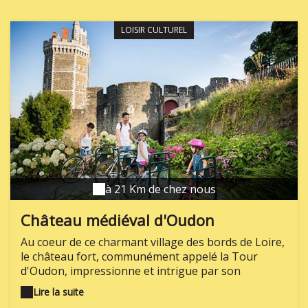
LOISIR CULTUREL
à 21 Km de chez nous
Château médiéval d'Oudon
Au coeur de ce charmant village des bords de Loire,
le château fort, communément appelé la Tour
d'Oudon, impressionne et intrigue par son
architecture remarquable, depuis plus de 600 ans.
Lire la suite
Soyez curieux, explorez son enceinte fortifiée,