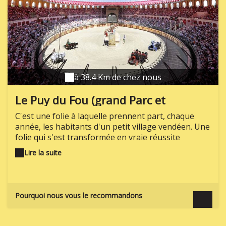
à 38.4 Km de chez nous
Le Puy du Fou (grand Parc et
Cinéscénie)
C'est une folie à laquelle prennent part, chaque
année, les habitants d'un petit village vendéen. Une
folie qui s'est transformée en vraie réussite
mondialement reconnue, un parc thématique qui,
Lire la suite
depuis sa création en 1977, a été sacré parc préféré
des Français, meilleur parc d'Europe et même
meilleur parc du monde. En 2014, près de 2 millions
de visiteurs se sont ainsi rendus dans ce site hors
Pourquoi nous vous le recommandons
du commun : le Puy du Fou. Vous voici parti pour
une vraie plongée dans l'Histoire ! Pas loin de 60
spectacles sont proposés chaque jour d'ouverture